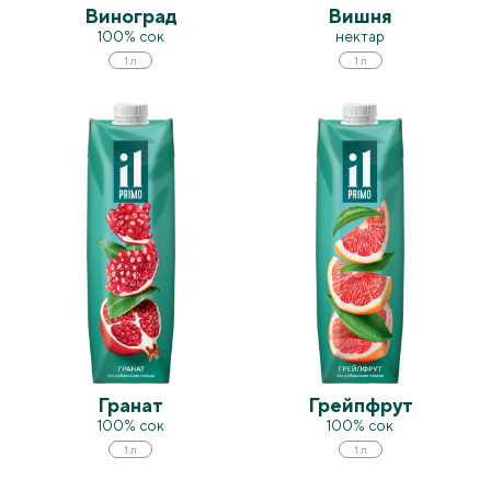
Виноград
Вишня
100% сок
нектар
1 л
1 л
Гранат
Грейпфрут
100% сок
100% сок
1 л
1 л