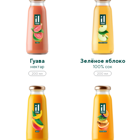
Гуава
Зелёное яблоко
нектар
100% сок
200 мл
200 мл