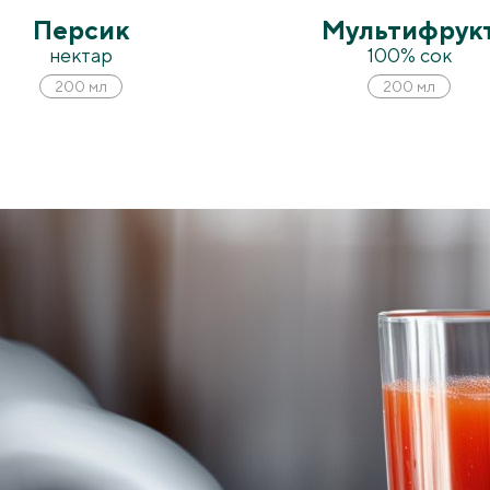
Персик
Мультифрук
нектар
100% сок
200 мл
200 мл