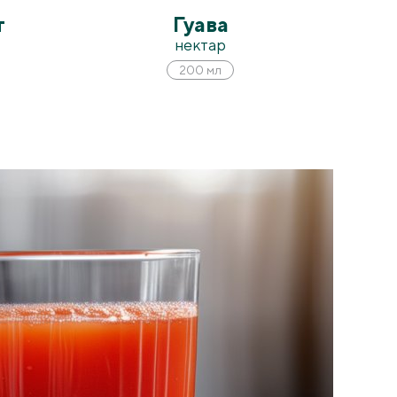
т
Гуава
нектар
200 мл