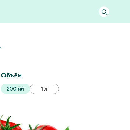
Объём
200 мл
1 л