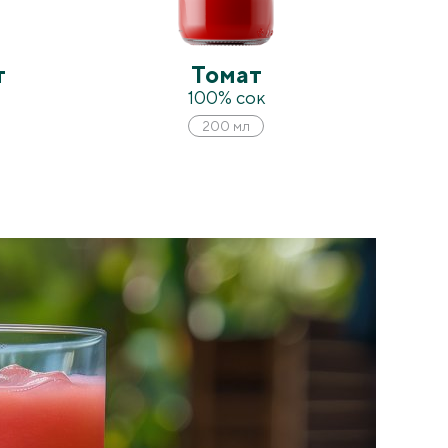
т
Томат
100% сок
200 мл