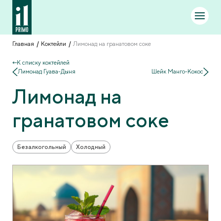
Главная
Коктейли
Лимонад на гранатовом соке
К списку коктейлей
Лимонад Гуава-Дыня
Шейк Манго-Кокос
Лимонад на
гранатовом соке
Безалкогольный
Холодный