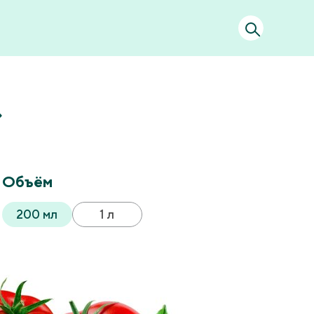
Объём
200 мл
1 л