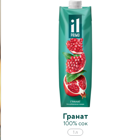
Гранат
100% сок
1 л