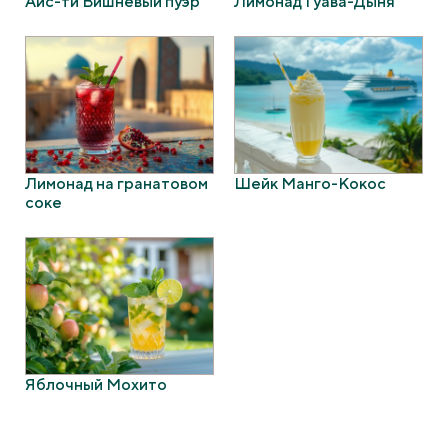
Айс-ти Вишневый пуэр
Лимонад Гуава-Дыня
Лимонад на гранатовом
Шейк Манго-Кокос
соке
Яблочный Мохито